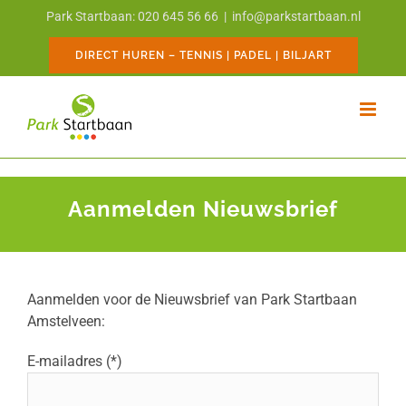
Ga
Park Startbaan: 020 645 56 66
|
info@parkstartbaan.nl
naar
inhoud
DIRECT HUREN – TENNIS | PADEL | BILJART
Aanmelden Nieuwsbrief
Aanmelden voor de Nieuwsbrief van Park Startbaan
Amstelveen:
E-mailadres (*)