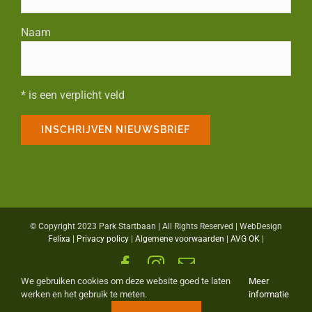
Naam
* is een verplicht veld
© Copyright 2023 Park Startbaan | All Rights Reserved | WebDesign
Felixa
|
Privacy policy
|
Algemene voorwaarden
|
AVG OK
|
Facebook
Instagram
E-
mail
We gebruiken cookies om deze website goed te laten
Meer
werken en het gebruik te meten.
informatie