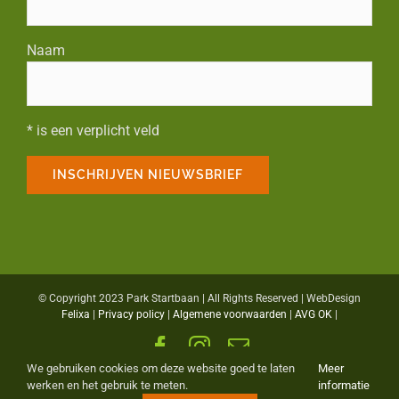
Naam
* is een verplicht veld
© Copyright 2023 Park Startbaan | All Rights Reserved | WebDesign
Felixa
|
Privacy policy
|
Algemene voorwaarden
|
AVG OK
|
Facebook
Instagram
E-
mail
We gebruiken cookies om deze website goed te laten
Meer
werken en het gebruik te meten.
informatie