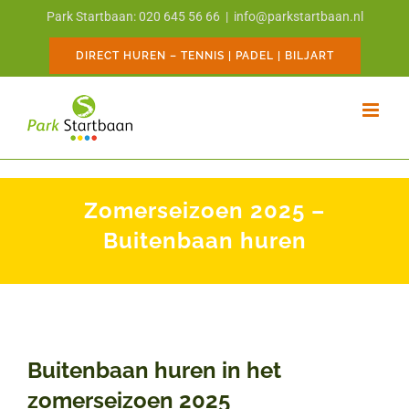
Ga
Park Startbaan: 020 645 56 66
|
info@parkstartbaan.nl
naar
inhoud
DIRECT HUREN – TENNIS | PADEL | BILJART
Zomerseizoen 2025 –
Buitenbaan huren
Buitenbaan huren in het
zomerseizoen 2025