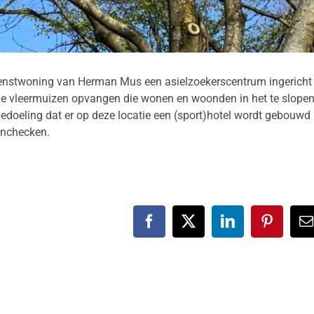
ienstwoning van Herman Mus een asielzoekerscentrum ingericht
k de vleermuizen opvangen die wonen en woonden in het te slope
edoeling dat er op deze locatie een (sport)hotel wordt gebouwd
 inchecken.
Facebook
X
LinkedIn
Pinteres
E
m