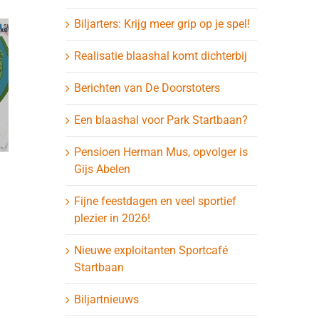
Biljarters: Krijg meer grip op je spel!
Realisatie blaashal komt dichterbij
Berichten van De Doorstoters
Een blaashal voor Park Startbaan?
Pensioen Herman Mus, opvolger is
Gijs Abelen
Hulpkrachten
Blaashal 
Fijne feestdagen en veel sportief
gevraagd bij de
nadert ui
plezier in 2026!
verankering
update 27
Nieuwe exploitanten Sportcafé
27 juli 2026
27 juli 2026
Startbaan
Biljartnieuws