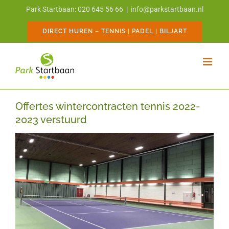
Ga
Park Startbaan: 020 645 56 66
|
info@parkstartbaan.nl
naar
inhoud
DIRECT HUREN – TENNIS | PADEL | BILJART
Offertes wintercontracten tennis 2022-
2023 verstuurd
Bekijk
grotere
afbeelding