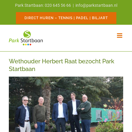
Ga
Park Startbaan: 020 645 56 66
|
info@parkstartbaan.nl
naar
inhoud
DIRECT HUREN – TENNIS | PADEL | BILJART
Wethouder Herbert Raat bezocht Park
Startbaan
Bekijk
grotere
afbeelding