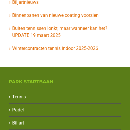
Biljartnieuws
Binnenbanen van nieuwe coating voorzien
Buiten tennissen lonkt, maar wanneer kan het?
UPDATE 19 maart 2025
Wintercontracten tennis indoor 2025-2026
PARK STARTBAAN
Tennis
Padel
Biljart