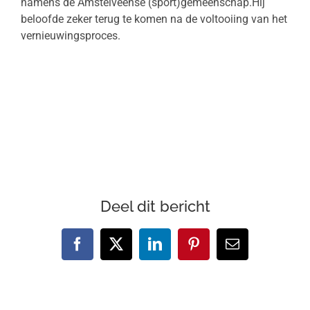
namens de Amstelveense (sport)gemeenschap.Hij
beloofde zeker terug te komen na de voltooiing van het
vernieuwingsproces.
Deel dit bericht
Facebook
X
LinkedIn
Pinterest
E-
mail