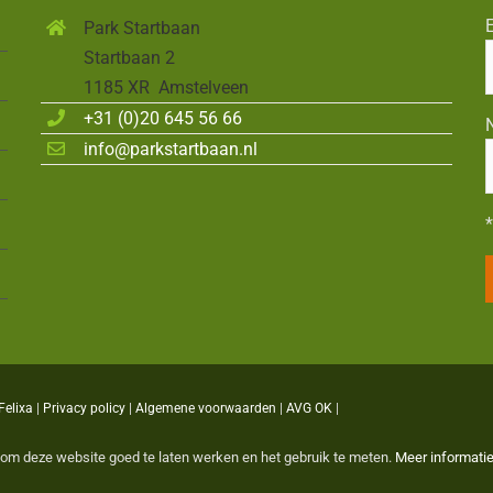
E
Park Startbaan
Startbaan 2
1185 XR Amstelveen
+31 (0)20 645 56 66
info@parkstartbaan.nl
*
Felixa
|
Privacy policy
|
Algemene voorwaarden
|
AVG OK
|
om deze website goed te laten werken en het gebruik te meten.
Meer informati