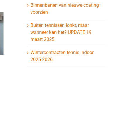
Binnenbanen van nieuwe coating
voorzien
Buiten tennissen lonkt, maar
wanneer kan het? UPDATE 19
maart 2025
Wintercontracten tennis indoor
2025-2026
Nieuw meubilair
Wat doet
voor het clubhuis op
paal op h
komst!
20 april 2024
20 april 2024