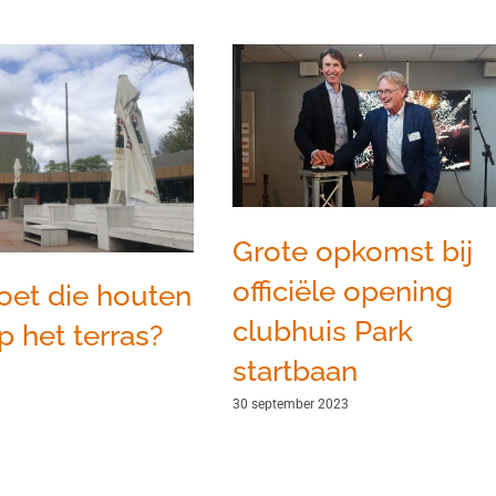
Grote opkomst bij
officiële opening
oet die houten
clubhuis Park
p het terras?
startbaan
30 september 2023