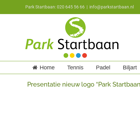
Ga
Park Startbaan: 020 645 56 66
|
info@parkstartbaan.nl
naar
inhoud
Home
Tennis
Padel
Biljart
Presentatie nieuw logo “Park Startbaa
Bekijk
grotere
afbeelding