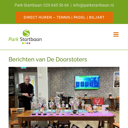
Ga
Park Startbaan: 020 645 56 66
|
info@parkstartbaan.nl
naar
inhoud
DIRECT HUREN – TENNIS | PADEL | BILJART
Berichten van De Doorstoters
Bekijk
grotere
afbeelding