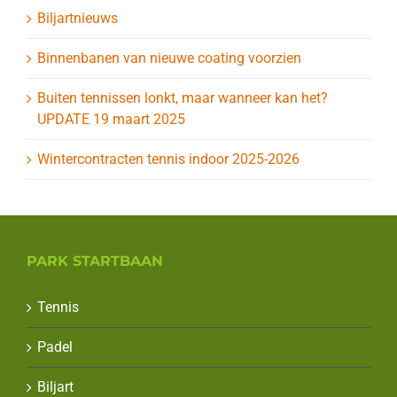
Biljartnieuws
Binnenbanen van nieuwe coating voorzien
Buiten tennissen lonkt, maar wanneer kan het?
UPDATE 19 maart 2025
Wintercontracten tennis indoor 2025-2026
PARK STARTBAAN
Tennis
Padel
Biljart