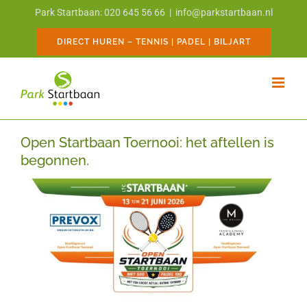
Ga
Park Startbaan: 020 645 56 66
|
info@parkstartbaan.nl
naar
inhoud
DIRECT HUREN – TENNIS | PADEL | BILJART
Open Startbaan Toernooi: het aftellen is
begonnen.
Bekijk
grotere
afbeelding