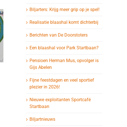
Biljarters: Krijg meer grip op je spel!
Realisatie blaashal komt dichterbij
Berichten van De Doorstoters
Een blaashal voor Park Startbaan?
Pensioen Herman Mus, opvolger is
Gijs Abelen
Hulpkrachten
Blaashal 
Fijne feestdagen en veel sportief
gevraagd bij de
nadert ui
plezier in 2026!
verankering
update 27
Nieuwe exploitanten Sportcafé
27 juli 2026
27 juli 2026
Startbaan
Biljartnieuws