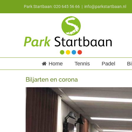
Ga
Park Startbaan: 020 645 56 66
|
info@parkstartbaan.nl
naar
inhoud
Home
Tennis
Padel
Bi
Biljarten en corona
Bekijk
grotere
afbeelding