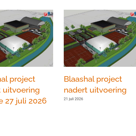
al project
Blaashal project
 uitvoering
nadert uitvoering
 27 juli 2026
21 juli 2026