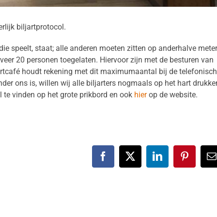
ijk biljartprotocol.
r die speelt, staat; alle anderen moeten zitten op anderhalve mete
veer 20 personen toegelaten. Hiervoor zijn met de besturen van
tcafé houdt rekening met dit maximumaantal bij de telefonisc
r ons is, willen wij alle biljarters nogmaals op het hart drukke
l te vinden op het grote prikbord en ook
hier
op de website.
Facebook
X
LinkedIn
Pinteres
E
m