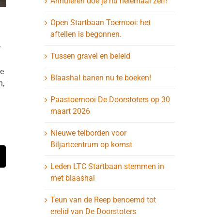
Annuleren doe je nu helemaal zelf!
Open Startbaan Toernooi: het
aftellen is begonnen.
r
Tussen gravel en beleid
he
Blaashal banen nu te boeken!
n,
Paastoernooi De Doorstoters op 30
maart 2026
Nieuwe telborden voor
Biljartcentrum op komst
t
-
Leden LTC Startbaan stemmen in
ail
met blaashal
Teun van de Reep benoemd tot
erelid van De Doorstoters