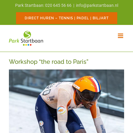
Ga
Park Startbaan: 020 645 56 66
|
info@parkstartbaan.nl
naar
inhoud
DIRECT HUREN – TENNIS | PADEL | BILJART
Workshop “the road to Paris”
Bekijk
grotere
afbeelding