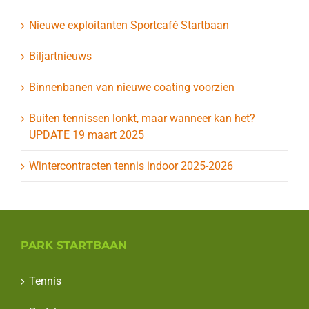
Nieuwe exploitanten Sportcafé Startbaan
Biljartnieuws
Binnenbanen van nieuwe coating voorzien
Buiten tennissen lonkt, maar wanneer kan het?
UPDATE 19 maart 2025
Wintercontracten tennis indoor 2025-2026
PARK STARTBAAN
Tennis