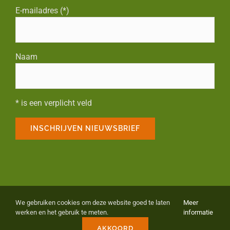
E-mailadres (*)
Naam
* is een verplicht veld
© Copyright 2023 Park Startbaan | All Rights Reserved | WebDesign
We gebruiken cookies om deze website goed te laten
Meer
Felixa
|
Privacy policy
|
Algemene voorwaarden
|
AVG OK
|
werken en het gebruik te meten.
informatie
Facebook
Instagram
E-
AKKOORD