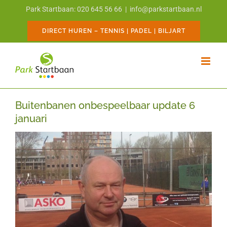
Ga
Park Startbaan: 020 645 56 66
|
info@parkstartbaan.nl
naar
inhoud
DIRECT HUREN – TENNIS | PADEL | BILJART
Buitenbanen onbespeelbaar update 6
januari
Bekijk
grotere
afbeelding