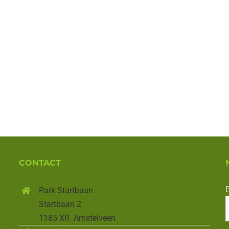
CONTACT
E
Park Startbaan
Startbaan 2
1185 XR Amstelveen