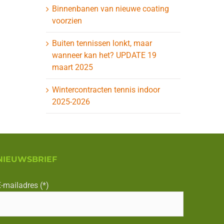
Binnenbanen van nieuwe coating
voorzien
Buiten tennissen lonkt, maar
wanneer kan het? UPDATE 19
maart 2025
Wintercontracten tennis indoor
2025-2026
NIEUWSBRIEF
-mailadres (*)