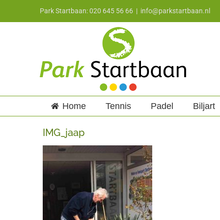
Ga
Park Startbaan: 020 645 56 66
|
info@parkstartbaan.nl
naar
inhoud
Home
Tennis
Padel
Biljart
IMG_jaap