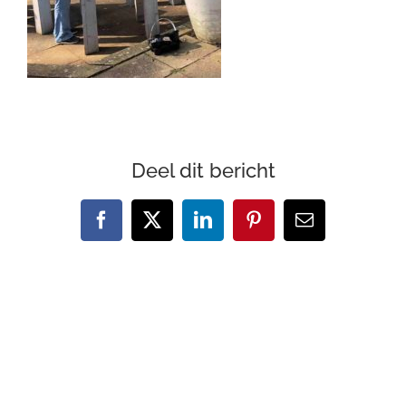
Deel dit bericht
Facebook
X
LinkedIn
Pinterest
E-
mail