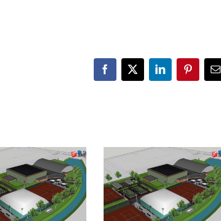
Facebook
X
LinkedIn
Pinteres
E
m