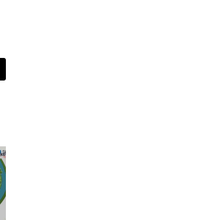
t
-
ail