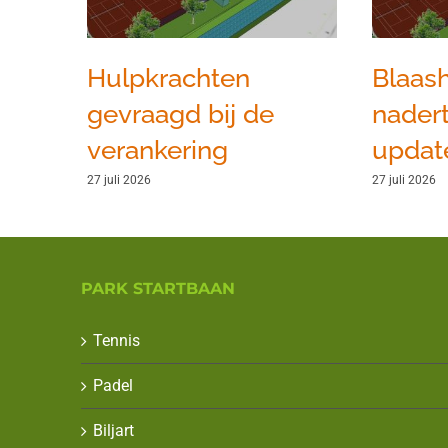
Hulpkrachten
Blaash
gevraagd bij de
nadert
verankering
update
27 juli 2026
27 juli 2026
PARK STARTBAAN
Tennis
Padel
Biljart