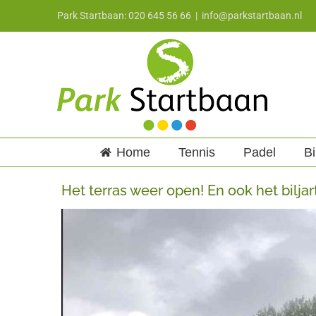
Ga
Park Startbaan: 020 645 56 66
|
info@parkstartbaan.nl
naar
inhoud
Home
Tennis
Padel
Bi
Het terras weer open! En ook het bilja
Bekijk
grotere
afbeelding