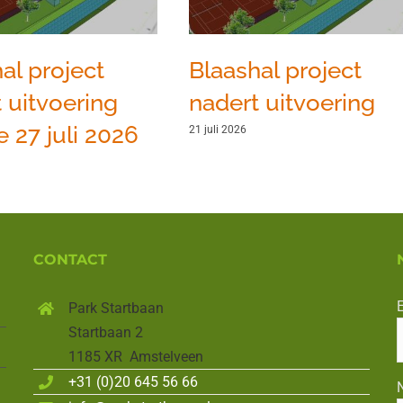
al project
Blaashal project
 uitvoering
nadert uitvoering
 27 juli 2026
21 juli 2026
CONTACT
E
Park Startbaan
Startbaan 2
1185 XR Amstelveen
+31 (0)20 645 56 66