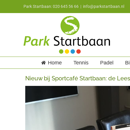
Ga
Park Startbaan: 020 645 56 66
|
info@parkstartbaan.nl
naar
inhoud
Home
Tennis
Padel
Bi
Nieuw bij Sportcafé Startbaan: de Lees
Bekijk
grotere
afbeelding