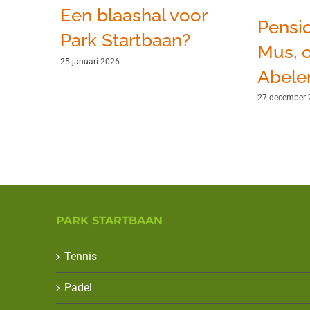
Een blaashal voor
Pensi
Park Startbaan?
Mus, o
25 januari 2026
Abele
27 december
PARK STARTBAAN
Tennis
Padel