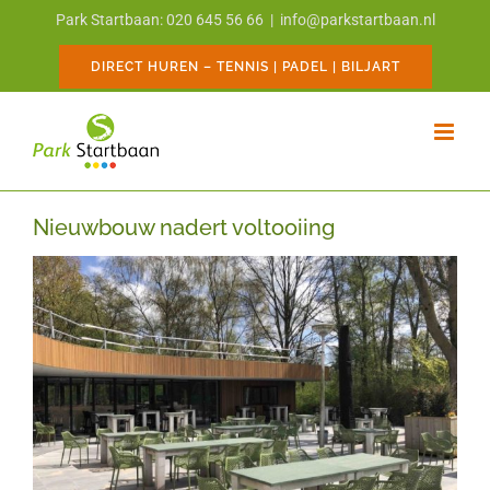
Ga
Park Startbaan: 020 645 56 66
|
info@parkstartbaan.nl
naar
inhoud
DIRECT HUREN – TENNIS | PADEL | BILJART
Nieuwbouw nadert voltooiing
Bekijk
grotere
afbeelding