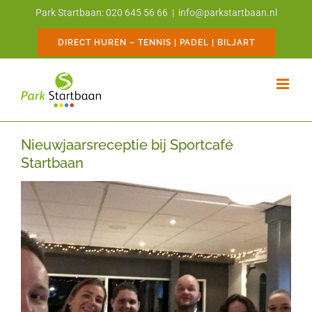
Ga
Park Startbaan: 020 645 56 66
|
info@parkstartbaan.nl
naar
inhoud
DIRECT HUREN – TENNIS | PADEL | BILJART
Nieuwjaarsreceptie bij Sportcafé
Startbaan
Bekijk
grotere
afbeelding