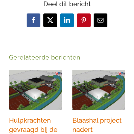
Deel dit bericht
Facebook
X
LinkedIn
Pinterest
E-
mail
Gerelateerde berichten
Hulpkrachten
Blaashal project
gevraagd bij de
nadert