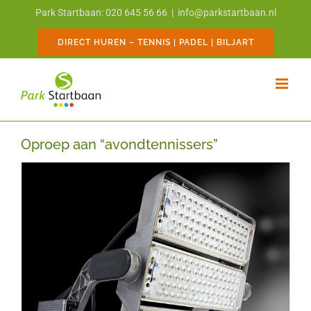
Ga
Park Startbaan: 020 645 56 66
|
info@parkstartbaan.nl
naar
inhoud
DIRECT HUREN – TENNIS | PADEL | BILJART
Oproep aan “avondtennissers”
Bekijk
grotere
afbeelding