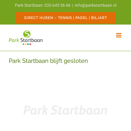
Ga
Park Startbaan: 020 645 56 66
|
info@parkstartbaan.nl
naar
inhoud
DIRECT HUREN – TENNIS | PADEL | BILJART
Park Startbaan blijft gesloten
Bekijk
grotere
afbeelding