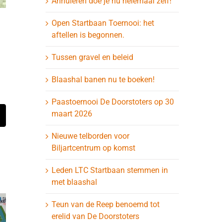
Annuleren doe je nu helemaal zelf!
Open Startbaan Toernooi: het
aftellen is begonnen.
Tussen gravel en beleid
Blaashal banen nu te boeken!
Paastoernooi De Doorstoters op 30
maart 2026
t
-
ail
Nieuwe telborden voor
Biljartcentrum op komst
Leden LTC Startbaan stemmen in
met blaashal
Teun van de Reep benoemd tot
erelid van De Doorstoters