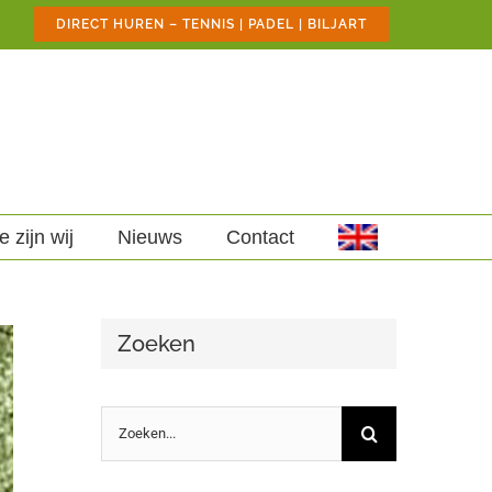
DIRECT HUREN – TENNIS | PADEL | BILJART
e zijn wij
Nieuws
Contact
Zoeken
Zoeken
naar: