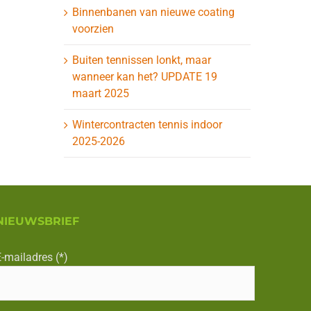
Binnenbanen van nieuwe coating
voorzien
Buiten tennissen lonkt, maar
wanneer kan het? UPDATE 19
maart 2025
Wintercontracten tennis indoor
2025-2026
NIEUWSBRIEF
-mailadres (*)