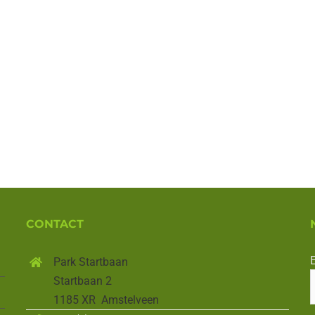
CONTACT
E
Park Startbaan
Startbaan 2
1185 XR Amstelveen