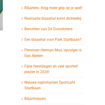
Biljarters: Krijg meer grip op je spel!
Realisatie blaashal komt dichterbij
Berichten van De Doorstoters
Hulpkrachten
Blaashal 
Een blaashal voor Park Startbaan?
gevraagd bij de
nadert ui
Pensioen Herman Mus, opvolger is
verankering
update 27
Gijs Abelen
27 juli 2026
27 juli 2026
Fijne feestdagen en veel sportief
plezier in 2026!
Nieuwe exploitanten Sportcafé
Startbaan
Biljartnieuws