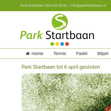
Ga
Park Startbaan: 020 645 56 66
|
info@parkstartbaan.nl
naar
inhoud
Home
Tennis
Padel
Biljart
Park Startbaan tot 6 april gesloten
Bekijk
grotere
afbeelding