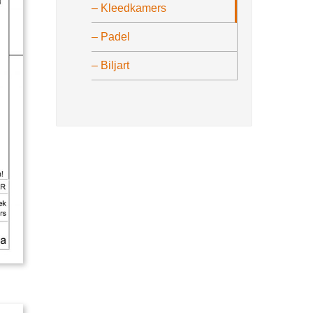
– Kleedkamers
– Padel
– Biljart