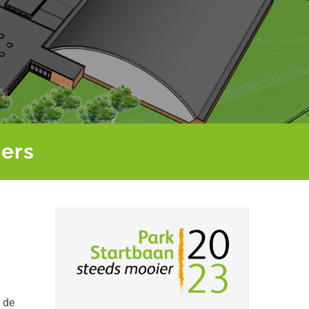
ers
 de