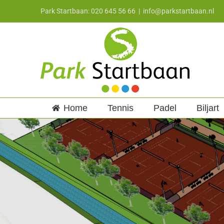
Ga
Park Startbaan: 020 645 56 66
|
info@parkstartbaan.nl
naar
inhoud
Home
Tennis
Padel
Biljart